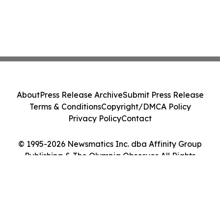
About
Press Release Archive
Submit Press Release
Terms & Conditions
Copyright/DMCA Policy
Privacy Policy
Contact
© 1995-2026 Newsmatics Inc. dba Affinity Group
Publishing & The Olympia Observer. All Rights
Reserved.
Cookie Settings / Your Privacy Choices